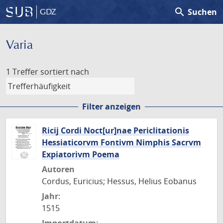
search
Suchen
GDZ
Varia
1 Treffer
sortiert nach
Filter anzeigen
Ricij Cordi Noct[ur]nae Periclitationis
Hessiaticorvm Fontivm Nimphis Sacrvm
Expiatorivm Poema
Autoren
Cordus, Euricius; Hessus, Helius Eobanus
Jahr:
1515