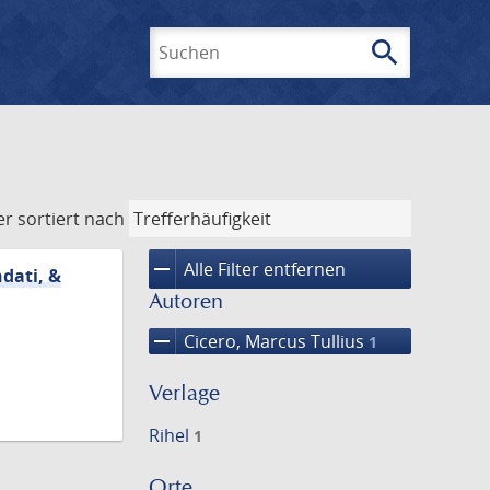
search
Suchen
er
sortiert nach
remove
Alle Filter entfernen
dati, &
Autoren
remove
Cicero, Marcus Tullius
1
Verlage
Rihel
1
Orte