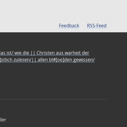
Feedback
RSS-Feed
s ist/ wie die || Christen aus warheit der
e]stlich zulesen/|| allen bl#[oe]den gewissen/
der