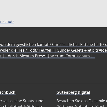
nschutz
n dem geystlichen kampff/ Christ=||licher Ritterschafft/ da
 wider die Heel/ Todt/ Teuffel || Sünde/ Gesetz #[et]c̃ tr#[o
let || durch Alexium Bres=||nicerum Cotbusianum.||
schbuch
Gutenberg Digital
ersächsische Staats- und
Besuchen Sie das Faksimile 
ätsbibliothek Göttingen
Göttinger Gutenberg Bibel.