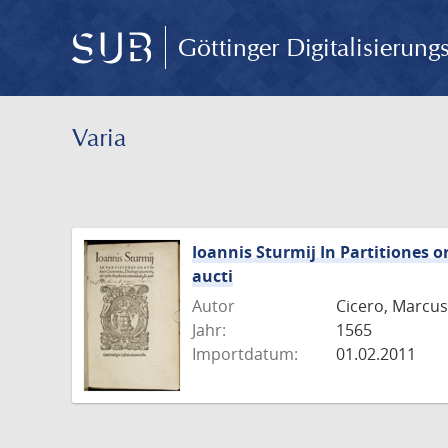
Göttinger Digitalisierun
Varia
Ioannis Sturmij In Partitiones o
aucti
Autor
Cicero, Marcus
Jahr:
1565
Importdatum:
01.02.2011