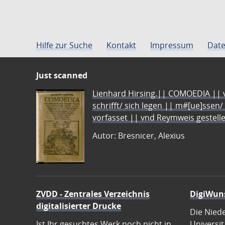
Hilfe zur Suche
Kontakt
Impressum
Date
Just scanned
Lienhard Hirsing.|| COMOEDIA || vo
schrifft/ sich legen || m#[ue]ssen/
vorfasset || vnd Reymweis gestel
Autor: Bresnicer, Alexius
ZVDD - Zentrales Verzeichnis
DigiWun
digitalisierter Drucke
Die Nied
Ist Ihr gesuchtes Werk noch nicht in
Universit