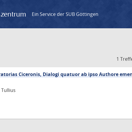
gszentrum
Ein Service der SUB Göttingen
1 Treff
ratorias Ciceronis, Dialogi quatuor ab ipso Authore emen
 Tullius