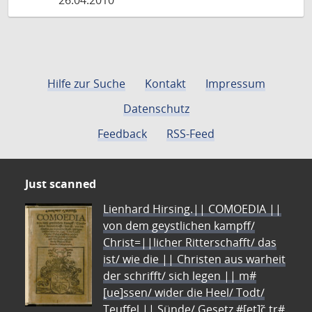
26.04.2010
Hilfe zur Suche
Kontakt
Impressum
Datenschutz
Feedback
RSS-Feed
Just scanned
Lienhard Hirsing.|| COMOEDIA ||
von dem geystlichen kampff/
Christ=||licher Ritterschafft/ das
ist/ wie die || Christen aus warheit
der schrifft/ sich legen || m#
[ue]ssen/ wider die Heel/ Todt/
Teuffel || Sünde/ Gesetz #[et]c̃ tr#