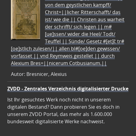
von dem geystlichen kampff/
Christ=||licher Ritterschafft/ das
ist/ wie die || Christen aus warheit
der schrifft/ sich legen || m#
[ue]ssen/ wider die Heel/ Todt/
Teuffel || Sünde/ Gesetz #[et]c̃ tr#
[oe]stlich zulesen/|| allen bl#[oe]den gewissen/
vorfasset || vnd Reymweis gestellet || durch
Alexium Bres=||nicerum Cotbusianum.||
Autor: Bresnicer, Alexius
ZVDD - Zentrales Verzeichnis digitalisierter Drucke
Ist Ihr gesuchtes Werk noch nicht in unserem
digitalen Bestand? Dann probieren Sie es doch in
unserem ZVDD Portal, das mehr als 1.600.000
bundesweit digitalisierte Werke nachweist.