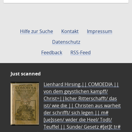
Hilfe zur Suche
Kontakt
Impressum
Datenschutz
Feedback
RSS-Feed
Just scanned
Lienhard Hirsing.|| COMOEDIA ||
von dem geystlichen kampff/
Christ=||licher Ritterschafft/ das
ist/ wie die || Christen aus warheit
der schrifft/ sich legen || m#
[ue]ssen/ wider die Heel/ Todt/
Teuffel || Sünde/ Gesetz #[et]c̃ tr#