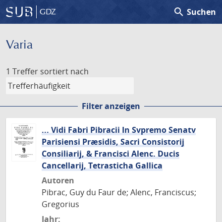
search
Suchen
GDZ
Varia
1 Treffer
sortiert nach
Filter anzeigen
... Vidi Fabri Pibracii In Svpremo Senatv
Parisiensi Præsidis, Sacri Consistorij
Consiliarij, & Francisci Alenc. Ducis
Cancellarij, Tetrasticha Gallica
Autoren
Pibrac, Guy du Faur de; Alenc, Franciscus;
Gregorius
Jahr: