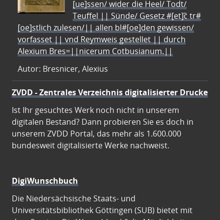
[ue]ssen/ wider die Heel/ Todt/
Teuffel || Sünde/ Gesetz #[et]c̃ tr#
[oe]stlich zulesen/|| allen bl#[oe]den gewissen/
vorfasset || vnd Reymweis gestellet || durch
Alexium Bres=||nicerum Cotbusianum.||
Autor: Bresnicer, Alexius
ZVDD - Zentrales Verzeichnis digitalisierter Drucke
Ist Ihr gesuchtes Werk noch nicht in unserem
digitalen Bestand? Dann probieren Sie es doch in
unserem ZVDD Portal, das mehr als 1.600.000
bundesweit digitalisierte Werke nachweist.
DigiWunschbuch
Die Niedersächsische Staats- und
Universitätsbibliothek Göttingen (SUB) bietet mit