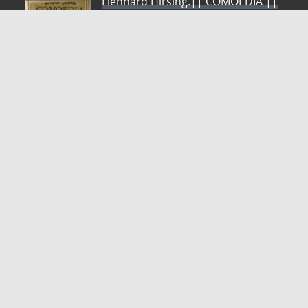
Lienhard Hirsing.|| COMOEDIA ||
von dem geystlichen kampff/
Christ=||licher Ritterschafft/ das
ist/ wie die || Christen aus warheit
der schrifft/ sich legen || m#
[ue]ssen/ wider die Heel/ Todt/
Teuffel || Sünde/ Gesetz #[et]c̃ tr#
[oe]stlich zulesen/|| allen bl#[oe]den gewissen/
vorfasset || vnd Reymweis gestellet || durch
Alexium Bres=||nicerum Cotbusianum.||
Autor: Bresnicer, Alexius
ZVDD - Zentrales Verzeichnis digitalisierter Drucke
Ist Ihr gesuchtes Werk noch nicht in unserem
digitalen Bestand? Dann probieren Sie es doch in
unserem ZVDD Portal, das mehr als 1.600.000
bundesweit digitalisierte Werke nachweist.