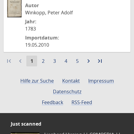
Autor
Winkopp, Peter Adolf
Jahr:
1783
Importdatum:
19.05.2010
first_page
navigate_before
Aktuelle
Gehe
Gehe
Gehe
Gehe
navigate_next
Zur
last_page
Zur
1
2
3
4
5
Seite:
zu
zu
zu
zu
nächsten
letzten
Seite
Seite
Seite
Seite
Seite
Seite
Hilfe zur Suche
Kontakt
Impressum
Datenschutz
Feedback
RSS-Feed
Just scanned