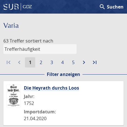
search
Suchen
GDZ
Varia
63 Treffer
sortiert nach
first_page
navigate_before
Aktuelle
Gehe
Gehe
Gehe
Gehe
navigate_next
Zur
last_page
Zur
1
2
3
4
5
Seite:
zu
zu
zu
zu
nächsten
letzten
Filter anzeigen
Seite
Seite
Seite
Seite
Seite
Seite
Die Heyrath durchs Loos
Jahr:
1752
Importdatum:
21.04.2020