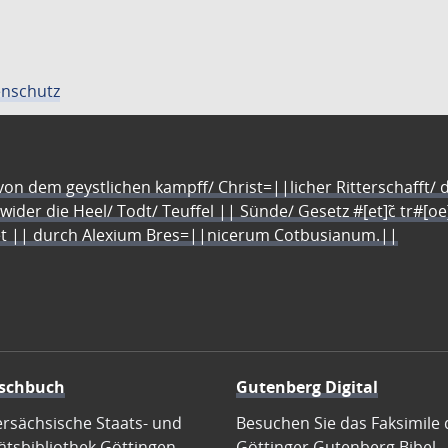
nschutz
n dem geystlichen kampff/ Christ=||licher Ritterschafft/ da
 wider die Heel/ Todt/ Teuffel || Sünde/ Gesetz #[et]c̃ tr#[o
let || durch Alexium Bres=||nicerum Cotbusianum.||
schbuch
Gutenberg Digital
ersächsische Staats- und
Besuchen Sie das Faksimile 
ätsbibliothek Göttingen
Göttinger Gutenberg Bibel.