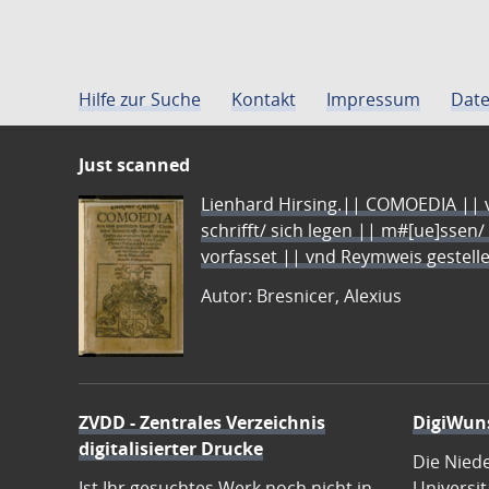
Hilfe zur Suche
Kontakt
Impressum
Date
Just scanned
Lienhard Hirsing.|| COMOEDIA || vo
schrifft/ sich legen || m#[ue]ssen/
vorfasset || vnd Reymweis gestel
Autor: Bresnicer, Alexius
ZVDD - Zentrales Verzeichnis
DigiWun
digitalisierter Drucke
Die Nied
Ist Ihr gesuchtes Werk noch nicht in
Universit