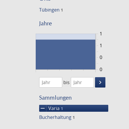
Tübingen
1
Jahre
1
1
0
0
1804
1805
keyboard_arrow_right
bis
Suche
einschränke
Sammlungen
remove
Varia
1
Bucherhaltung
1