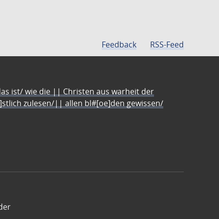
Feedback
RSS-Feed
s ist/ wie die || Christen aus warheit der
e]stlich zulesen/|| allen bl#[oe]den gewissen/
der