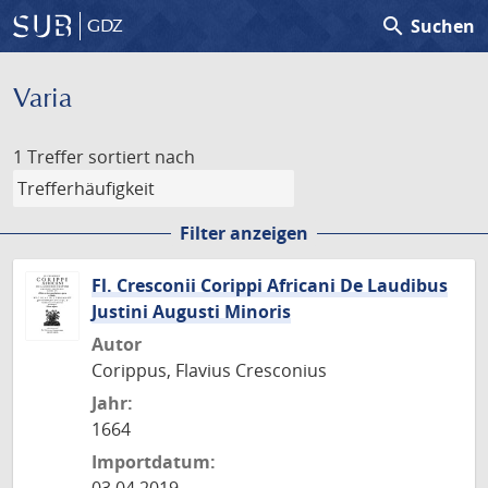
search
Suchen
GDZ
Varia
1 Treffer
sortiert nach
Filter anzeigen
Fl. Cresconii Corippi Africani De Laudibus
Justini Augusti Minoris
Autor
Corippus, Flavius Cresconius
Jahr:
1664
Importdatum: