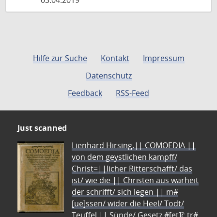
03.04.2019
Hilfe zur Suche
Kontakt
Impressum
Datenschutz
Feedback
RSS-Feed
Just scanned
Lienhard Hirsing.|| COMOEDIA ||
von dem geystlichen kampff/
Christ=||licher Ritterschafft/ das
ist/ wie die || Christen aus warheit
der schrifft/ sich legen || m#
[ue]ssen/ wider die Heel/ Todt/
Teuffel || Sünde/ Gesetz #[et]c̃ tr#