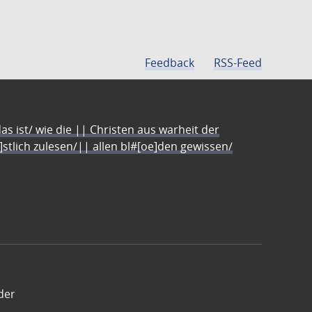
Feedback
RSS-Feed
s ist/ wie die || Christen aus warheit der
e]stlich zulesen/|| allen bl#[oe]den gewissen/
der