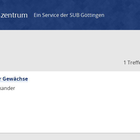
gszentrum
Ein Service der SUB Göttingen
1 Treff
er Gewächse
xander