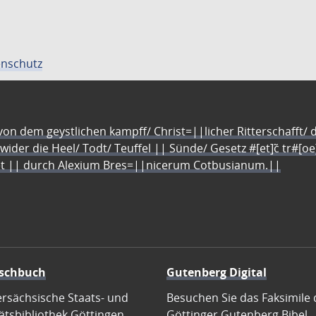
nschutz
n dem geystlichen kampff/ Christ=||licher Ritterschafft/ da
 wider die Heel/ Todt/ Teuffel || Sünde/ Gesetz #[et]c̃ tr#[o
let || durch Alexium Bres=||nicerum Cotbusianum.||
schbuch
Gutenberg Digital
ersächsische Staats- und
Besuchen Sie das Faksimile 
ätsbibliothek Göttingen
Göttinger Gutenberg Bibel.