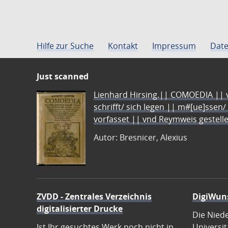
Hilfe zur Suche
Kontakt
Impressum
Date
Just scanned
Lienhard Hirsing.|| COMOEDIA || vo
schrifft/ sich legen || m#[ue]ssen/
vorfasset || vnd Reymweis gestel
Autor: Bresnicer, Alexius
ZVDD - Zentrales Verzeichnis
DigiWun
digitalisierter Drucke
Die Nied
Ist Ihr gesuchtes Werk noch nicht in
Universit