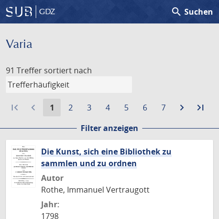
search
Suchen
GDZ
Varia
91 Treffer
sortiert nach
first_page
navigate_before
Aktuelle
Gehe
Gehe
Gehe
Gehe
Gehe
Gehe
navigate_next
Zur
last_page
Zur
1
2
3
4
5
6
7
Seite:
zu
zu
zu
zu
zu
zu
nächste
let
Filter anzeigen
Seite
Seite
Seite
Seite
Seite
Seite
Seite
Sei
Die Kunst, sich eine Bibliothek zu
sammlen und zu ordnen
Autor
Rothe, Immanuel Vertraugott
Jahr:
1798