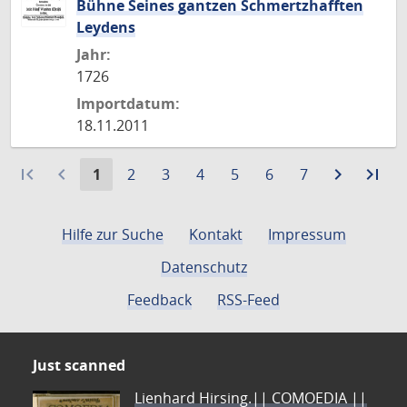
Bühne Seines gantzen Schmertzhafften
Leydens
Jahr:
1726
Importdatum:
18.11.2011
first_page
navigate_before
Aktuelle
Gehe
Gehe
Gehe
Gehe
Gehe
Gehe
navigate_next
Zur
last_page
Zur
1
2
3
4
5
6
7
Seite:
zu
zu
zu
zu
zu
zu
nächste
let
Seite
Seite
Seite
Seite
Seite
Seite
Seite
Sei
Hilfe zur Suche
Kontakt
Impressum
Datenschutz
Feedback
RSS-Feed
Just scanned
Lienhard Hirsing.|| COMOEDIA ||