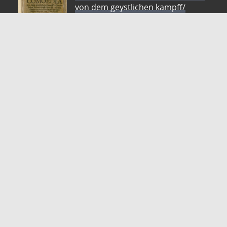
von dem geystlichen kampff/
Christ=||licher Ritterschafft/ das
ist/ wie die || Christen aus warheit
der schrifft/ sich legen || m#
[ue]ssen/ wider die Heel/ Todt/
Teuffel || Sünde/ Gesetz #[et]c̃ tr#
[oe]stlich zulesen/|| allen bl#[oe]den gewissen/
vorfasset || vnd Reymweis gestellet || durch
Alexium Bres=||nicerum Cotbusianum.||
Autor: Bresnicer, Alexius
ZVDD - Zentrales Verzeichnis digitalisierter Drucke
Ist Ihr gesuchtes Werk noch nicht in unserem
digitalen Bestand? Dann probieren Sie es doch in
unserem ZVDD Portal, das mehr als 1.600.000
bundesweit digitalisierte Werke nachweist.