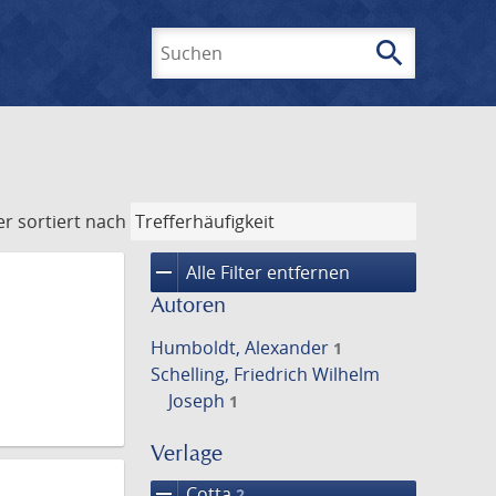
search
Suchen
er
sortiert nach
remove
Alle Filter entfernen
Autoren
Humboldt, Alexander
1
Schelling, Friedrich Wilhelm
Joseph
1
Verlage
remove
Cotta
2