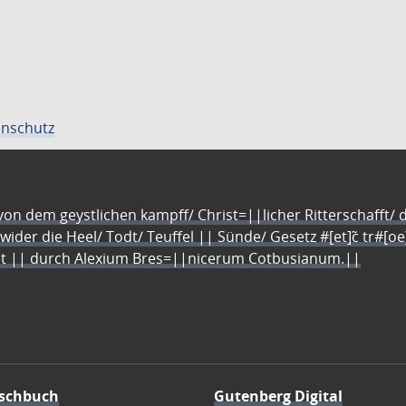
nschutz
n dem geystlichen kampff/ Christ=||licher Ritterschafft/ da
 wider die Heel/ Todt/ Teuffel || Sünde/ Gesetz #[et]c̃ tr#[o
let || durch Alexium Bres=||nicerum Cotbusianum.||
schbuch
Gutenberg Digital