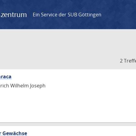
gszentrum
Ein Service der SUB Göttingen
2 Treff
hraca
edrich Wilhelm Joseph
er Gewächse