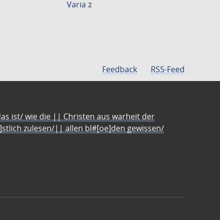
Varia
2
Feedback
RSS-Feed
s ist/ wie die || Christen aus warheit der
e]stlich zulesen/|| allen bl#[oe]den gewissen/