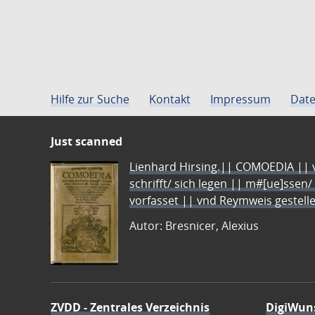
Hilfe zur Suche
Kontakt
Impressum
Date
Just scanned
Lienhard Hirsing.|| COMOEDIA || vo
schrifft/ sich legen || m#[ue]ssen/
vorfasset || vnd Reymweis gestel
Autor: Bresnicer, Alexius
ZVDD - Zentrales Verzeichnis
DigiWun