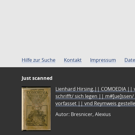
Hilfe zur Suche
Kontakt
Impressum
Date
Just scanned
Lienhard Hirsing.|| COMOEDIA || vo
schrifft/ sich legen || m#[ue]ssen/
vorfasset || vnd Reymweis gestel
Autor: Bresnicer, Alexius