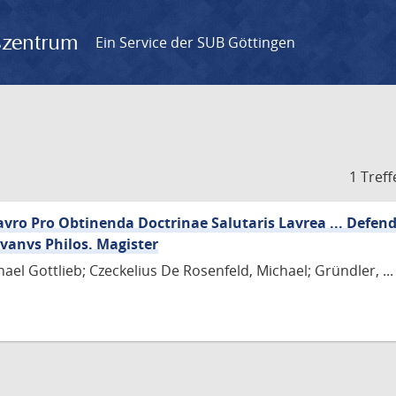
gszentrum
Ein Service der SUB Göttingen
1 Treff
ro Pro Obtinenda Doctrinae Salutaris Lavrea ... Defend
lvanvs Philos. Magister
ael Gottlieb; Czeckelius De Rosenfeld, Michael; Gründler, ...