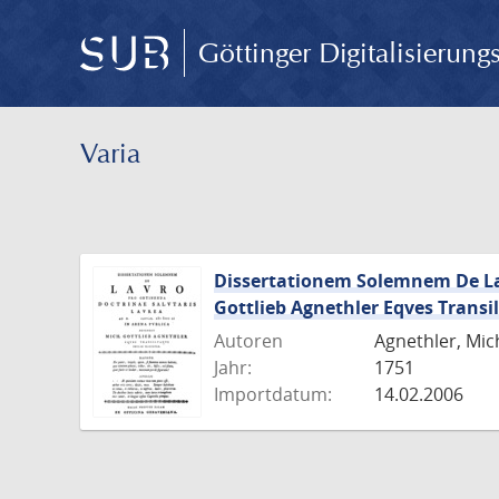
Göttinger Digitalisierun
Varia
Dissertationem Solemnem De Lav
Gottlieb Agnethler Eqves Transi
Autoren
Agnethler, Mich
Jahr:
1751
Importdatum:
14.02.2006