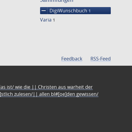
remove
DigiWunschbuch
1
Varia
1
Feedback
RSS-Feed
s ist/ wie die || Christen aus warheit der
e]stlich zulesen/|| allen bl#[oe]den gewissen/