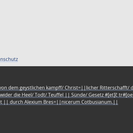
nschutz
n dem geystlichen kampff/ Christ=||licher Ritterschafft/ da
 wider die Heel/ Todt/ Teuffel || Sünde/ Gesetz #[et]c̃ tr#[o
let || durch Alexium Bres=||nicerum Cotbusianum.||