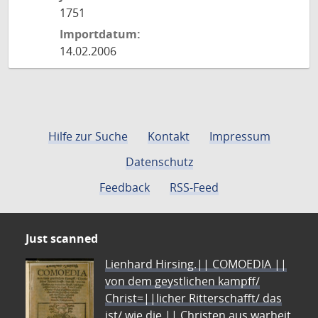
1751
Importdatum:
14.02.2006
Hilfe zur Suche
Kontakt
Impressum
Datenschutz
Feedback
RSS-Feed
Just scanned
Lienhard Hirsing.|| COMOEDIA ||
von dem geystlichen kampff/
Christ=||licher Ritterschafft/ das
ist/ wie die || Christen aus warheit