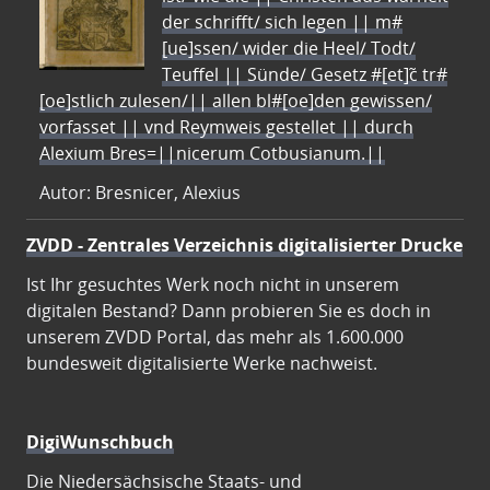
der schrifft/ sich legen || m#
[ue]ssen/ wider die Heel/ Todt/
Teuffel || Sünde/ Gesetz #[et]c̃ tr#
[oe]stlich zulesen/|| allen bl#[oe]den gewissen/
vorfasset || vnd Reymweis gestellet || durch
Alexium Bres=||nicerum Cotbusianum.||
Autor: Bresnicer, Alexius
ZVDD - Zentrales Verzeichnis digitalisierter Drucke
Ist Ihr gesuchtes Werk noch nicht in unserem
digitalen Bestand? Dann probieren Sie es doch in
unserem ZVDD Portal, das mehr als 1.600.000
bundesweit digitalisierte Werke nachweist.
DigiWunschbuch
Die Niedersächsische Staats- und