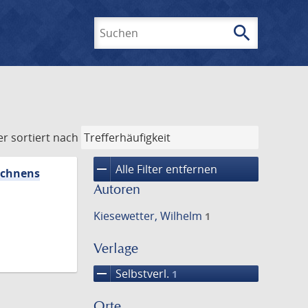
search
Suchen
er
sortiert nach
remove
Alle Filter entfernen
Rechnens
Autoren
Kiesewetter, Wilhelm
1
Verlage
remove
Selbstverl.
1
Orte