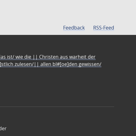
Feedback
RSS-Feed
s ist/ wie die || Christen aus warheit der
e]stlich zulesen/|| allen bl#[oe]den gewissen/
der