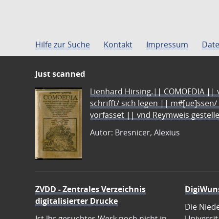
Hilfe zur Suche
Kontakt
Impressum
Date
Just scanned
Lienhard Hirsing.|| COMOEDIA || vo
schrifft/ sich legen || m#[ue]ssen/
vorfasset || vnd Reymweis gestel
Autor: Bresnicer, Alexius
ZVDD - Zentrales Verzeichnis
DigiWun
digitalisierter Drucke
Die Nied
Ist Ihr gesuchtes Werk noch nicht in
Universit