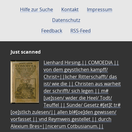
Hilfe zur Suche
Kontakt
Impressum
Datenschutz
Feedback
RSS-Feed
Just scanned
Lienhard Hirsing.|| COMOEDIA ||
von dem geystlichen kampff/
Christ=||licher Ritterschafft/ das
ist/ wie die || Christen aus warheit
der schrifft/ sich legen || m#
[ue]ssen/ wider die Heel/ Todt/
Teuffel || Sünde/ Gesetz #[et]c̃ tr#
[oe]stlich zulesen/|| allen bl#[oe]den gewissen/
vorfasset || vnd Reymweis gestellet || durch
Alexium Bres=||nicerum Cotbusianum.||