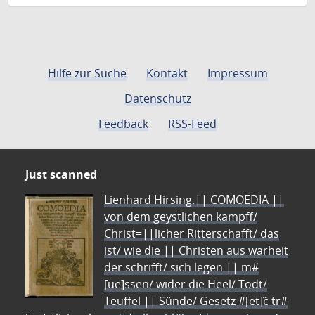
Hilfe zur Suche
Kontakt
Impressum
Datenschutz
Feedback
RSS-Feed
Just scanned
Lienhard Hirsing.|| COMOEDIA ||
von dem geystlichen kampff/
Christ=||licher Ritterschafft/ das
ist/ wie die || Christen aus warheit
der schrifft/ sich legen || m#
[ue]ssen/ wider die Heel/ Todt/
Teuffel || Sünde/ Gesetz #[et]c̃ tr#