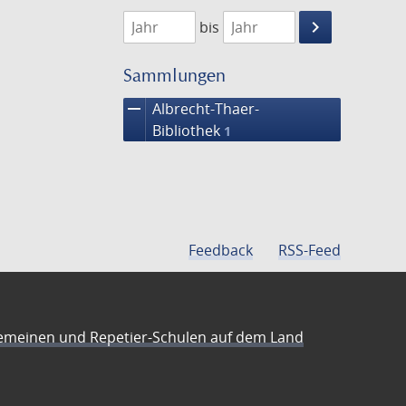
1833
1834
keyboard_arrow_right
bis
Suche
einschränke
Sammlungen
remove
Albrecht-Thaer-
Bibliothek
1
Feedback
RSS-Feed
emeinen und Repetier-Schulen auf dem Land