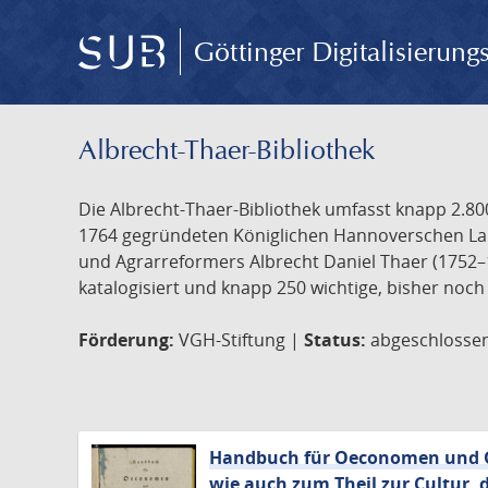
Göttinger Digitalisierun
Albrecht-Thaer-Bibliothek
Die Albrecht-Thaer-Bibliothek umfasst knapp 2.800
1764 gegründeten Königlichen Hannoverschen Lan
und Agrarreformers Albrecht Daniel Thaer (1752–1
katalogisiert und knapp 250 wichtige, bisher noch
Förderung:
VGH-Stiftung |
Status:
abgeschlosse
Handbuch für Oeconomen und Ge
wie auch zum Theil zur Cultur,