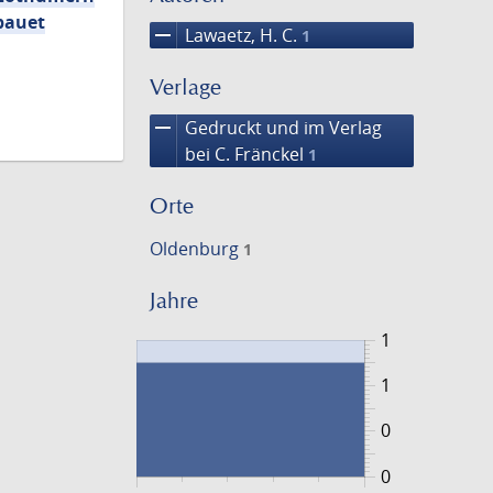
bauet
remove
Lawaetz, H. C.
1
Verlage
remove
Gedruckt und im Verlag
bei C. Fränckel
1
Orte
Oldenburg
1
Jahre
1
1
0
0