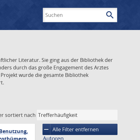
search
Suchen
icher Literatur. Sie ging aus der Bibliothek der
onders durch das große Engagement des Arztes
 Projekt wurde die gesamte Bibliothek
t.
er
sortiert nach
remove
Alle Filter entfernen
 Benutzung,
Autoren
erzothümern