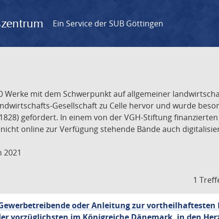
gszentrum
Ein Service der SUB Göttingen
 Werke mit dem Schwerpunkt auf allgemeiner landwirtschaftl
dwirtschafts-Gesellschaft zu Celle hervor und wurde bes
828) gefördert. In einem von der VGH-Stiftung finanzierten
 nicht online zur Verfügung stehende Bände auch digitalisier
n 2021
1 Treff
werbetreibende oder Anleitung zur vortheilhaftesten
 der vorzüglichsten im Königreiche Dänemark, in den H