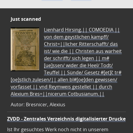
Just scanned
Lienhard Hirsing.|| COMOEDIA ||
von dem geystlichen kampff/
Christ=||licher Ritterschafft/ das
ist/ wie die || Christen aus warheit
der schrifft/ sich legen || m#
[ue]ssen/ wider die Heel/ Todt/
Teuffel || Sünde/ Gesetz #[et]c̃ tr#
[oe]stlich zulesen/|| allen bl#[oe]den gewissen/
vorfasset || vnd Reymweis gestellet || durch
Alexium Bres=||nicerum Cotbusianum.||
Autor: Bresnicer, Alexius
ZVDD - Zentrales Verzeichnis digitalisierter Drucke
Ist Ihr gesuchtes Werk noch nicht in unserem