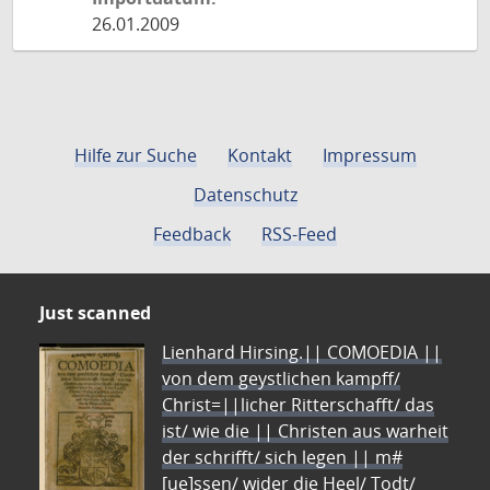
26.01.2009
Hilfe zur Suche
Kontakt
Impressum
Datenschutz
Feedback
RSS-Feed
Just scanned
Lienhard Hirsing.|| COMOEDIA ||
von dem geystlichen kampff/
Christ=||licher Ritterschafft/ das
ist/ wie die || Christen aus warheit
der schrifft/ sich legen || m#
[ue]ssen/ wider die Heel/ Todt/