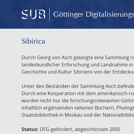
Göttinger Digitalisierun
Sibirica
Durch Georg von Asch gelangte eine Sammlung rus
landeskundlicher Erforschung und Landnahme in Ru
Geschichte und Kultur Sibiriens von der Entdecku
Unter den Beständen der Sammlung Asch befinden 
Durch eine Kooperation mit dem amerikanisch-russ
wurden nicht nur die forschungsrelevanten Götti
inhaltlich ergänzenden seltenen Büchern, Photog
Staatsbibliothek in Moskau und der Nationalbibli
Status:
DFG-gefördert, abgeschlossen 2005