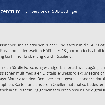
gszentrum
Ein Service der SUB Göttingen
sischer und asiatischer Bücher und Karten in die SUB Gött
ssland in der zweiten Hälfte des 18. Jahrhunderts abbilde
ng bis hin zur Eroberung durch Russland.
sich für die Forschung wichtige, bisher schwer zugänglic
ischen multimedialen Digitalisierungsprojekt „Meeting of 
nger Materialien dem Benutzer bereitgestellt, sondern dar
raphien, Karten und anderem Quellenmaterial so bedeutende
othek in St. Petersburg gemeinsam erschlossen und digital 