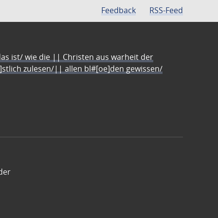
Feedback
RSS-Feed
s ist/ wie die || Christen aus warheit der
e]stlich zulesen/|| allen bl#[oe]den gewissen/
der