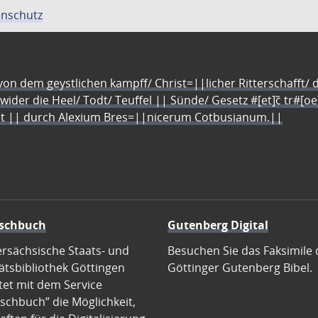
nschutz
n dem geystlichen kampff/ Christ=||licher Ritterschafft/ da
 wider die Heel/ Todt/ Teuffel || Sünde/ Gesetz #[et]c̃ tr#[o
let || durch Alexium Bres=||nicerum Cotbusianum.||
schbuch
Gutenberg Digital
ersächsische Staats- und
Besuchen Sie das Faksimile 
ätsbibliothek Göttingen
Göttinger Gutenberg Bibel.
tet mit dem Service
schbuch” die Möglichkeit,