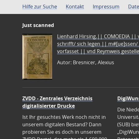
Hilfe zur Suche
Kontakt
Impressum
Date
Just scanned
Lienhard Hirsing.|| COMOEDIA || vo
schrifft/ sich legen || m#[ue]ssen/
vorfasset || vnd Reymweis gestel
Autor: Bresnicer, Alexius
ZVDD - Zentrales Verzeichnis
DigiWun
digitalisierter Drucke
Die Nied
Ist Ihr gesuchtes Werk noch nicht in
Universit
unserem digitalen Bestand? Dann
(SUB) bie
probieren Sie es doch in unserem
„DigiWun