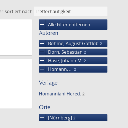
er
sortiert nach
remove
Alle Filter entfernen
Autoren
remove
Böhme, August Gottlob
2
remove
Dorn, Sebastian
2
remove
Hase, Johann M.
2
remove
Homann, ...
2
Verlage
Homanniani Hered.
2
Orte
remove
[Nürnberg]
2