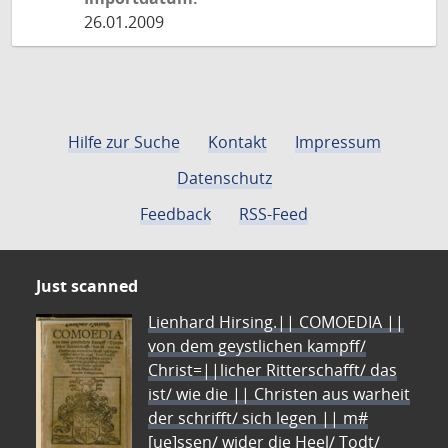
26.01.2009
Hilfe zur Suche
Kontakt
Impressum
Datenschutz
Feedback
RSS-Feed
Just scanned
Lienhard Hirsing.|| COMOEDIA ||
von dem geystlichen kampff/
Christ=||licher Ritterschafft/ das
ist/ wie die || Christen aus warheit
der schrifft/ sich legen || m#
[ue]ssen/ wider die Heel/ Todt/