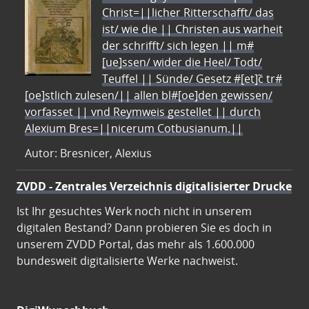
Christ=||licher Ritterschafft/ das
ist/ wie die || Christen aus warheit
der schrifft/ sich legen || m#
[ue]ssen/ wider die Heel/ Todt/
Teuffel || Sünde/ Gesetz #[et]c̃ tr#
[oe]stlich zulesen/|| allen bl#[oe]den gewissen/
vorfasset || vnd Reymweis gestellet || durch
Alexium Bres=||nicerum Cotbusianum.||
Autor: Bresnicer, Alexius
ZVDD - Zentrales Verzeichnis digitalisierter Drucke
Ist Ihr gesuchtes Werk noch nicht in unserem
digitalen Bestand? Dann probieren Sie es doch in
unserem ZVDD Portal, das mehr als 1.600.000
bundesweit digitalisierte Werke nachweist.