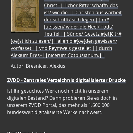
Christ=||licher Ritterschafft/ das
ist/ wie die || Christen aus warheit
der schrifft/ sich legen || m#
[ue]ssen/ wider die Heel/ Todt/
Teuffel || Sünde/ Gesetz #[et]c̃ tr#
[oe]stlich zulesen/|| allen bl#[oe]den gewissen/
vorfasset || vnd Reymweis gestellet || durch
Alexium Bres=||nicerum Cotbusianum.||
Autor: Bresnicer, Alexius
ZVDD - Zentrales Verzeichnis digitalisierter Drucke
Ist Ihr gesuchtes Werk noch nicht in unserem
digitalen Bestand? Dann probieren Sie es doch in
unserem ZVDD Portal, das mehr als 1.600.000
bundesweit digitalisierte Werke nachweist.