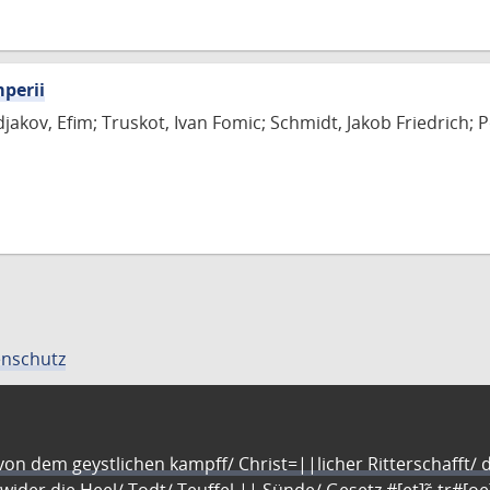
mperii
djakov, Efim; Truskot, Ivan Fomic; Schmidt, Jakob Friedrich; Pol
nschutz
n dem geystlichen kampff/ Christ=||licher Ritterschafft/ da