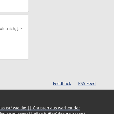
etnich, J. F.
Feedback
RSS-Feed
s ist/ wie die || Christen aus warheit der