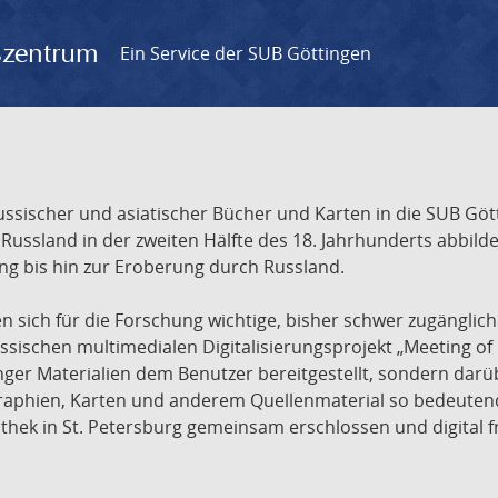
gszentrum
Ein Service der SUB Göttingen
sischer und asiatischer Bücher und Karten in die SUB Gött
ssland in der zweiten Hälfte des 18. Jahrhunderts abbilde
ng bis hin zur Eroberung durch Russland.
sich für die Forschung wichtige, bisher schwer zugänglic
ischen multimedialen Digitalisierungsprojekt „Meeting of 
nger Materialien dem Benutzer bereitgestellt, sondern dar
raphien, Karten und anderem Quellenmaterial so bedeutende
othek in St. Petersburg gemeinsam erschlossen und digital 