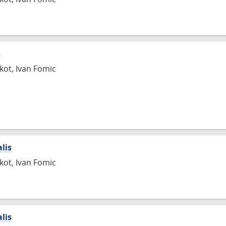
s
skot, Ivan Fomic
alis
skot, Ivan Fomic
alis