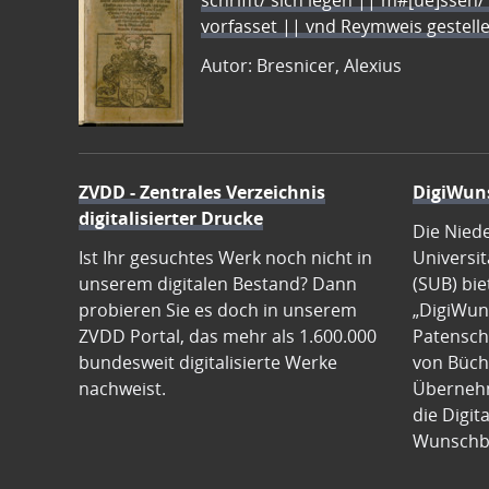
schrifft/ sich legen || m#[ue]ssen/
vorfasset || vnd Reymweis gestel
Autor: Bresnicer, Alexius
ZVDD - Zentrales Verzeichnis
DigiWun
digitalisierter Drucke
Die Nied
Ist Ihr gesuchtes Werk noch nicht in
Universit
unserem digitalen Bestand? Dann
(SUB) bie
probieren Sie es doch in unserem
„DigiWun
ZVDD Portal, das mehr als 1.600.000
Patenscha
bundesweit digitalisierte Werke
von Büch
nachweist.
Übernehm
die Digit
Wunschb