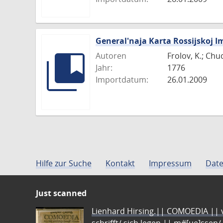
General'naja Karta Rossijskoj I
Autoren
Frolov, K.; Chu
Jahr:
1776
Importdatum:
26.01.2009
Hilfe zur Suche
Kontakt
Impressum
Date
Just scanned
Lienhard Hirsing.|| COMOEDIA || vo