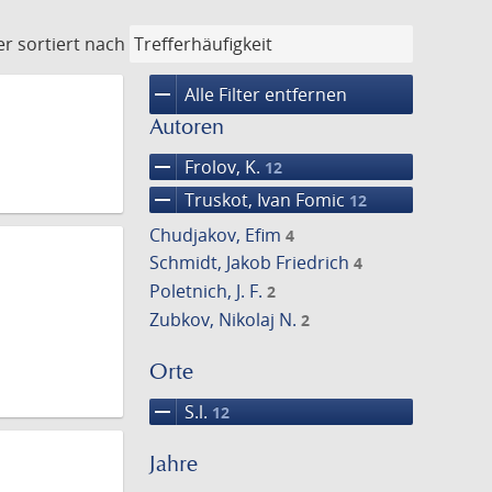
er
sortiert nach
remove
Alle Filter entfernen
Autoren
remove
Frolov, K.
12
remove
Truskot, Ivan Fomic
12
Chudjakov, Efim
4
Schmidt, Jakob Friedrich
4
Poletnich, J. F.
2
Zubkov, Nikolaj N.
2
Orte
remove
S.l.
12
Jahre