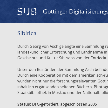
Göttinger Digitalisierun
Sibirica
Durch Georg von Asch gelangte eine Sammlung rus
landeskundlicher Erforschung und Landnahme in Ru
Geschichte und Kultur Sibiriens von der Entdecku
Unter den Beständen der Sammlung Asch befinden 
Durch eine Kooperation mit dem amerikanisch-russ
wurden nicht nur die forschungsrelevanten Götti
inhaltlich ergänzenden seltenen Büchern, Photog
Staatsbibliothek in Moskau und der Nationalbibli
Status:
DFG-gefördert, abgeschlossen 2005