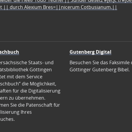
 wider die Heel/ Todt/ Teuffel || Sünde/ Gesetz #[et]c̃ tr#[o
let || durch Alexium Bres=||nicerum Cotbusianum.||
schbuch
Gutenberg Digital
ersächsische Staats- und
Besuchen Sie das Faksimile 
ätsbibliothek Göttingen
Göttinger Gutenberg Bibel.
tet mit dem Service
schbuch” die Möglichkeit,
ften für die Digitalisierung
ern zu übernehmen.
en Sie die Patenschaft für
alisierung Ihres
uches.