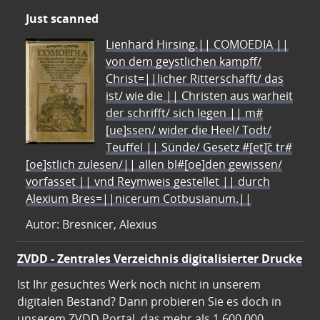
Just scanned
Lienhard Hirsing.|| COMOEDIA ||
von dem geystlichen kampff/
Christ=||licher Ritterschafft/ das
ist/ wie die || Christen aus warheit
der schrifft/ sich legen || m#
[ue]ssen/ wider die Heel/ Todt/
Teuffel || Sünde/ Gesetz #[et]c̃ tr#
[oe]stlich zulesen/|| allen bl#[oe]den gewissen/
vorfasset || vnd Reymweis gestellet || durch
Alexium Bres=||nicerum Cotbusianum.||
Autor: Bresnicer, Alexius
ZVDD - Zentrales Verzeichnis digitalisierter Drucke
Ist Ihr gesuchtes Werk noch nicht in unserem
digitalen Bestand? Dann probieren Sie es doch in
unserem ZVDD Portal, das mehr als 1.600.000