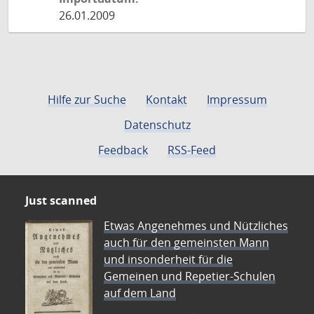
26.01.2009
Hilfe zur Suche
Kontakt
Impressum
Datenschutz
Feedback
RSS-Feed
Just scanned
Etwas Angenehmes und Nützliches
auch für den gemeinsten Mann
und insonderheit für die
Gemeinen und Repetier-Schulen
auf dem Land