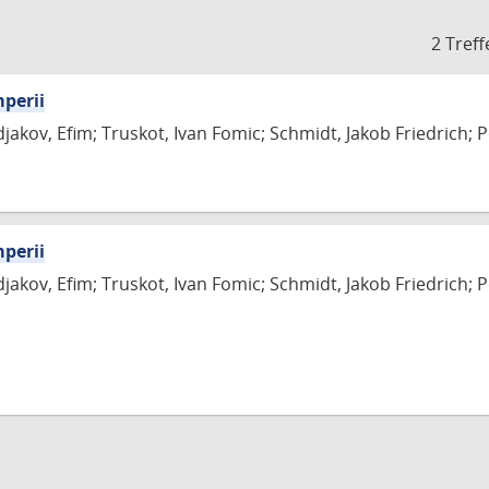
2 Treff
mperii
djakov, Efim; Truskot, Ivan Fomic; Schmidt, Jakob Friedrich; Pol
mperii
djakov, Efim; Truskot, Ivan Fomic; Schmidt, Jakob Friedrich; Pol