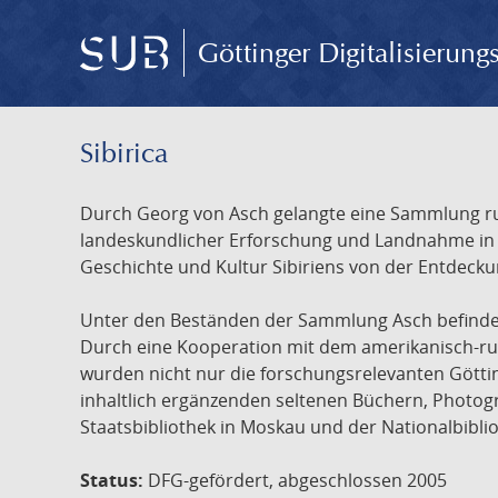
Göttinger Digitalisierun
Sibirica
Durch Georg von Asch gelangte eine Sammlung rus
landeskundlicher Erforschung und Landnahme in Ru
Geschichte und Kultur Sibiriens von der Entdecku
Unter den Beständen der Sammlung Asch befinden 
Durch eine Kooperation mit dem amerikanisch-russ
wurden nicht nur die forschungsrelevanten Götti
inhaltlich ergänzenden seltenen Büchern, Photog
Staatsbibliothek in Moskau und der Nationalbibli
Status:
DFG-gefördert, abgeschlossen 2005