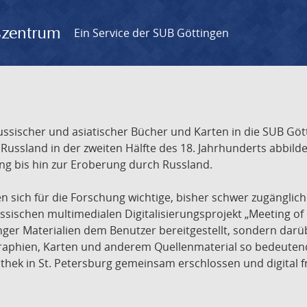
gszentrum
Ein Service der SUB Göttingen
sischer und asiatischer Bücher und Karten in die SUB Gött
ssland in der zweiten Hälfte des 18. Jahrhunderts abbilde
ng bis hin zur Eroberung durch Russland.
sich für die Forschung wichtige, bisher schwer zugänglic
ischen multimedialen Digitalisierungsprojekt „Meeting of 
nger Materialien dem Benutzer bereitgestellt, sondern dar
raphien, Karten und anderem Quellenmaterial so bedeutende
othek in St. Petersburg gemeinsam erschlossen und digital 