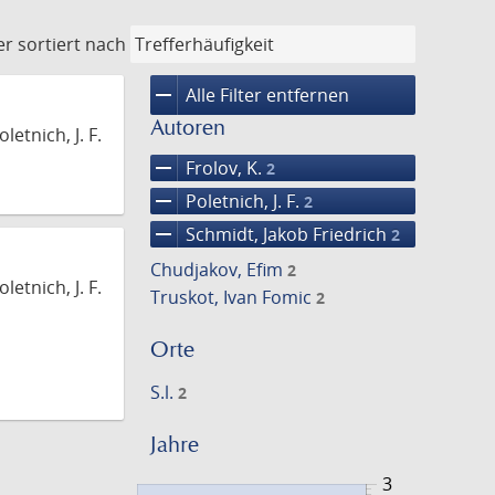
er
sortiert nach
remove
Alle Filter entfernen
Autoren
etnich, J. F.
remove
Frolov, K.
2
remove
Poletnich, J. F.
2
remove
Schmidt, Jakob Friedrich
2
Chudjakov, Efim
2
etnich, J. F.
Truskot, Ivan Fomic
2
Orte
S.l.
2
Jahre
3