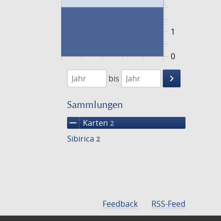
1
0
1776
1777
keyboard_arrow_right
bis
Suche
einschränke
Sammlungen
remove
Karten
2
Sibirica
2
Feedback
RSS-Feed