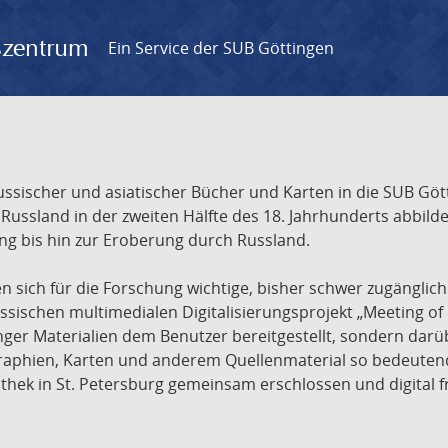
gszentrum
Ein Service der SUB Göttingen
sischer und asiatischer Bücher und Karten in die SUB Gött
ssland in der zweiten Hälfte des 18. Jahrhunderts abbilde
ng bis hin zur Eroberung durch Russland.
sich für die Forschung wichtige, bisher schwer zugänglic
ischen multimedialen Digitalisierungsprojekt „Meeting of 
nger Materialien dem Benutzer bereitgestellt, sondern dar
raphien, Karten und anderem Quellenmaterial so bedeutende
othek in St. Petersburg gemeinsam erschlossen und digital 