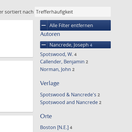
er
sortiert nach
remove
Alle Filter entfernen
Autoren
remove
Nancrede, Joseph
4
Spotswood, W.
4
Callender, Benjamin
2
Norman, John
2
Verlage
Spotswood & Nancrede's
2
Spotswood and Nancrede
2
Orte
Boston [N.E.]
4