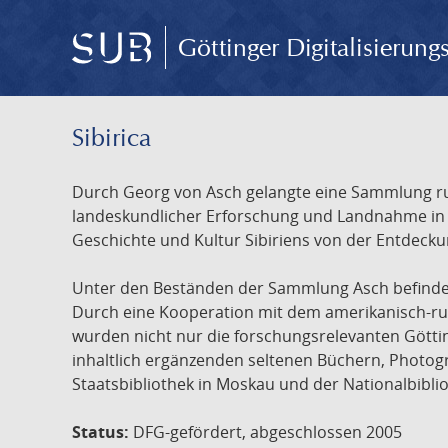
Göttinger Digitalisierun
Sibirica
Durch Georg von Asch gelangte eine Sammlung rus
landeskundlicher Erforschung und Landnahme in Ru
Geschichte und Kultur Sibiriens von der Entdecku
Unter den Beständen der Sammlung Asch befinden 
Durch eine Kooperation mit dem amerikanisch-russ
wurden nicht nur die forschungsrelevanten Götti
inhaltlich ergänzenden seltenen Büchern, Photog
Staatsbibliothek in Moskau und der Nationalbibli
Status:
DFG-gefördert, abgeschlossen 2005