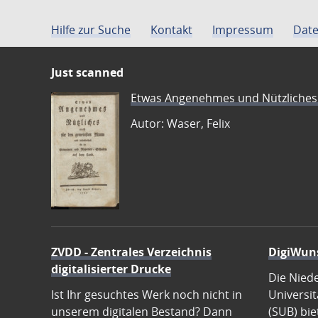
Hilfe zur Suche
Kontakt
Impressum
Date
Just scanned
Etwas Angenehmes und Nützliches 
Autor: Waser, Felix
ZVDD - Zentrales Verzeichnis
DigiWun
digitalisierter Drucke
Die Nied
Ist Ihr gesuchtes Werk noch nicht in
Universit
unserem digitalen Bestand? Dann
(SUB) bie