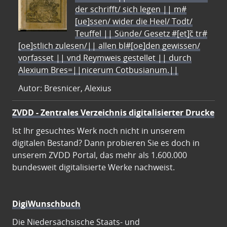
der schrifft/ sich legen || m#
[ue]ssen/ wider die Heel/ Todt/
Teuffel || Sünde/ Gesetz #[et]c̃ tr#
[oe]stlich zulesen/|| allen bl#[oe]den gewissen/
vorfasset || vnd Reymweis gestellet || durch
Alexium Bres=||nicerum Cotbusianum.||
Autor: Bresnicer, Alexius
ZVDD - Zentrales Verzeichnis digitalisierter Drucke
Ist Ihr gesuchtes Werk noch nicht in unserem
digitalen Bestand? Dann probieren Sie es doch in
unserem ZVDD Portal, das mehr als 1.600.000
bundesweit digitalisierte Werke nachweist.
DigiWunschbuch
Die Niedersächsische Staats- und