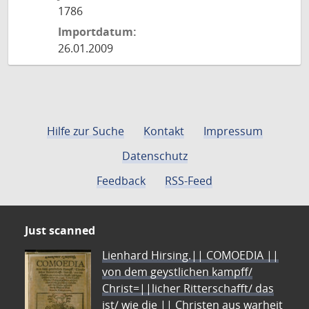
1786
Importdatum:
26.01.2009
Hilfe zur Suche
Kontakt
Impressum
Datenschutz
Feedback
RSS-Feed
Just scanned
Lienhard Hirsing.|| COMOEDIA ||
von dem geystlichen kampff/
Christ=||licher Ritterschafft/ das
ist/ wie die || Christen aus warheit