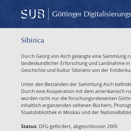
Göttinger Digitalisierun
Sibirica
Durch Georg von Asch gelangte eine Sammlung rus
landeskundlicher Erforschung und Landnahme in Ru
Geschichte und Kultur Sibiriens von der Entdecku
Unter den Beständen der Sammlung Asch befinden 
Durch eine Kooperation mit dem amerikanisch-russ
wurden nicht nur die forschungsrelevanten Götti
inhaltlich ergänzenden seltenen Büchern, Photog
Staatsbibliothek in Moskau und der Nationalbibli
Status:
DFG-gefördert, abgeschlossen 2005