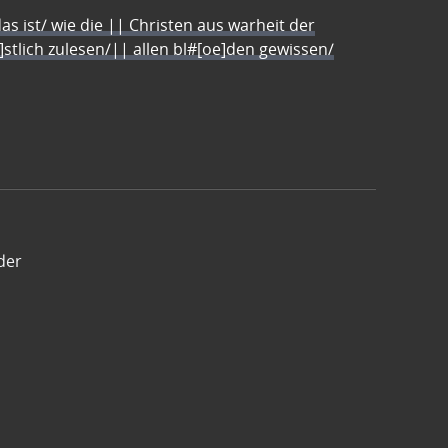
s ist/ wie die || Christen aus warheit der
e]stlich zulesen/|| allen bl#[oe]den gewissen/
der