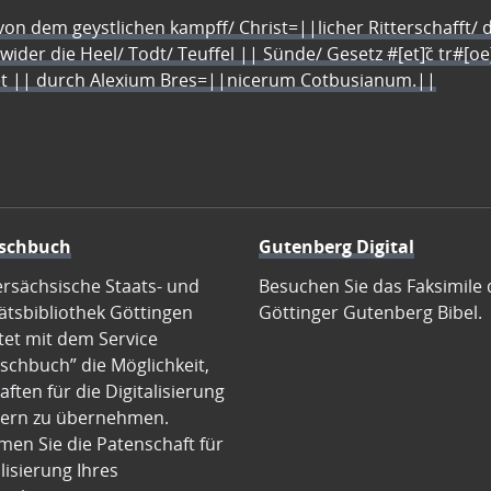
n dem geystlichen kampff/ Christ=||licher Ritterschafft/ da
 wider die Heel/ Todt/ Teuffel || Sünde/ Gesetz #[et]c̃ tr#[o
let || durch Alexium Bres=||nicerum Cotbusianum.||
schbuch
Gutenberg Digital
ersächsische Staats- und
Besuchen Sie das Faksimile 
ätsbibliothek Göttingen
Göttinger Gutenberg Bibel.
tet mit dem Service
schbuch” die Möglichkeit,
ften für die Digitalisierung
ern zu übernehmen.
en Sie die Patenschaft für
alisierung Ihres