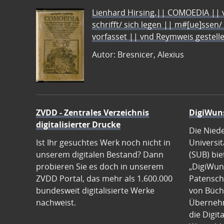
Lienhard Hirsing.|| COMOEDIA || vo
schrifft/ sich legen || m#[ue]ssen/
vorfasset || vnd Reymweis gestel
Autor: Bresnicer, Alexius
ZVDD - Zentrales Verzeichnis
DigiWun
digitalisierter Drucke
Die Nied
Ist Ihr gesuchtes Werk noch nicht in
Universit
unserem digitalen Bestand? Dann
(SUB) bie
probieren Sie es doch in unserem
„DigiWun
ZVDD Portal, das mehr als 1.600.000
Patenscha
bundesweit digitalisierte Werke
von Büch
nachweist.
Übernehm
die Digit