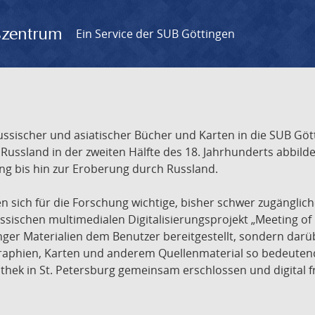
gszentrum
Ein Service der SUB Göttingen
sischer und asiatischer Bücher und Karten in die SUB Gött
ssland in der zweiten Hälfte des 18. Jahrhunderts abbilde
ng bis hin zur Eroberung durch Russland.
sich für die Forschung wichtige, bisher schwer zugänglic
ischen multimedialen Digitalisierungsprojekt „Meeting of 
nger Materialien dem Benutzer bereitgestellt, sondern dar
raphien, Karten und anderem Quellenmaterial so bedeutende
othek in St. Petersburg gemeinsam erschlossen und digital 