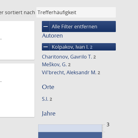
er
sortiert nach
remove
Alle Filter entfernen
Autoren
.
remove
Kolpakov, Ivan I.
2
Charitonov, Gavrilo T.
2
Meškov, G.
2
Vil'brecht, Aleksandr M.
2
.
Orte
S.l.
2
Jahre
3