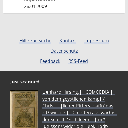
26.01.2009
Hilfe zur Suche
Kontakt
Impressum
Datenschutz
Feedback
RSS-Feed
Just scanned
Lienhard Hirsing.|| COMOEDIA ||
von dem geystlichen kampff/
Christ=||licher Ritterschafft/ das
ist/ wie die || Christen aus warheit
der schrifft/ sich legen || m#
[ue]ssen/ wider die Heel/ Todt/