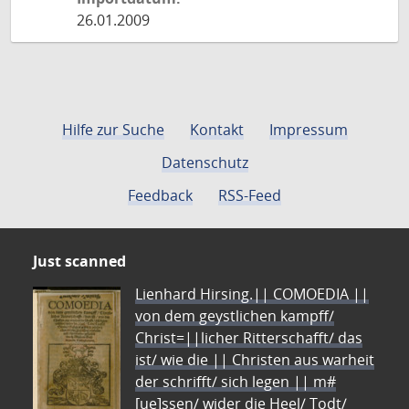
26.01.2009
Hilfe zur Suche
Kontakt
Impressum
Datenschutz
Feedback
RSS-Feed
Just scanned
Lienhard Hirsing.|| COMOEDIA ||
von dem geystlichen kampff/
Christ=||licher Ritterschafft/ das
ist/ wie die || Christen aus warheit
der schrifft/ sich legen || m#
[ue]ssen/ wider die Heel/ Todt/