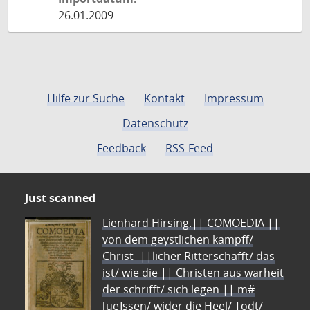
26.01.2009
Hilfe zur Suche
Kontakt
Impressum
Datenschutz
Feedback
RSS-Feed
Just scanned
Lienhard Hirsing.|| COMOEDIA ||
von dem geystlichen kampff/
Christ=||licher Ritterschafft/ das
ist/ wie die || Christen aus warheit
der schrifft/ sich legen || m#
[ue]ssen/ wider die Heel/ Todt/