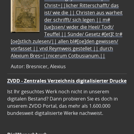
Christ=||licher Ritterschafft/ das
ist/ wie die || Christen aus warheit
der schrifft/ sich legen || m#
[ue]ssen/ wider die Heel/ Todt/
Teuffel || Sünde/ Gesetz #[et]c̃ tr#
[oe]stlich zulesen/|| allen bl#[oe]den gewissen/
vorfasset || vnd Reymweis gestellet || durch
Alexium Bres=||nicerum Cotbusianum.||
Autor: Bresnicer, Alexius
ZVDD - Zentrales Verzeichnis digitalisierter Drucke
Ist Ihr gesuchtes Werk noch nicht in unserem
digitalen Bestand? Dann probieren Sie es doch in
unserem ZVDD Portal, das mehr als 1.600.000
bundesweit digitalisierte Werke nachweist.