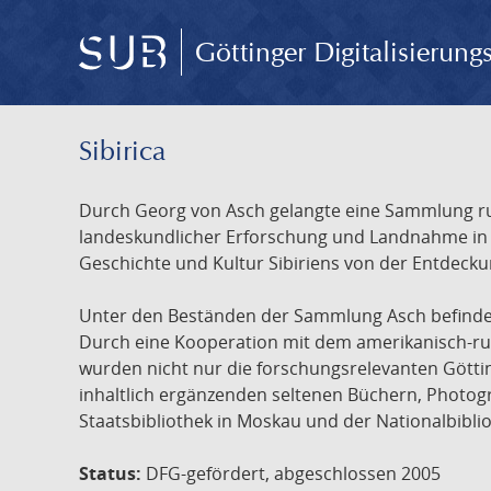
Göttinger Digitalisierun
Sibirica
Durch Georg von Asch gelangte eine Sammlung rus
landeskundlicher Erforschung und Landnahme in Ru
Geschichte und Kultur Sibiriens von der Entdecku
Unter den Beständen der Sammlung Asch befinden 
Durch eine Kooperation mit dem amerikanisch-russ
wurden nicht nur die forschungsrelevanten Götti
inhaltlich ergänzenden seltenen Büchern, Photog
Staatsbibliothek in Moskau und der Nationalbibli
Status:
DFG-gefördert, abgeschlossen 2005