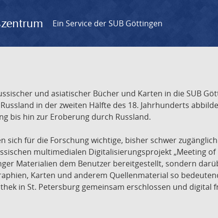
gszentrum
Ein Service der SUB Göttingen
sischer und asiatischer Bücher und Karten in die SUB Gött
ssland in der zweiten Hälfte des 18. Jahrhunderts abbilde
ng bis hin zur Eroberung durch Russland.
sich für die Forschung wichtige, bisher schwer zugänglic
ischen multimedialen Digitalisierungsprojekt „Meeting of 
nger Materialien dem Benutzer bereitgestellt, sondern dar
raphien, Karten und anderem Quellenmaterial so bedeutende
othek in St. Petersburg gemeinsam erschlossen und digital 