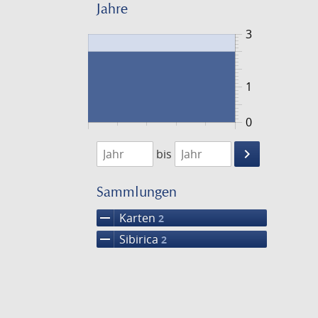
Jahre
3
1
0
1744
1745
keyboard_arrow_right
bis
Suche
einschränke
Sammlungen
remove
Karten
2
remove
Sibirica
2