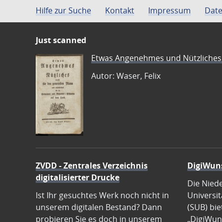
Hilfe zur Suche
Kontakt
Impressum
Date
Just scanned
Etwas Angenehmes und Nützliches 
Autor: Waser, Felix
ZVDD - Zentrales Verzeichnis
DigiWun
digitalisierter Drucke
Die Nied
Ist Ihr gesuchtes Werk noch nicht in
Universit
unserem digitalen Bestand? Dann
(SUB) bie
probieren Sie es doch in unserem
„DigiWun