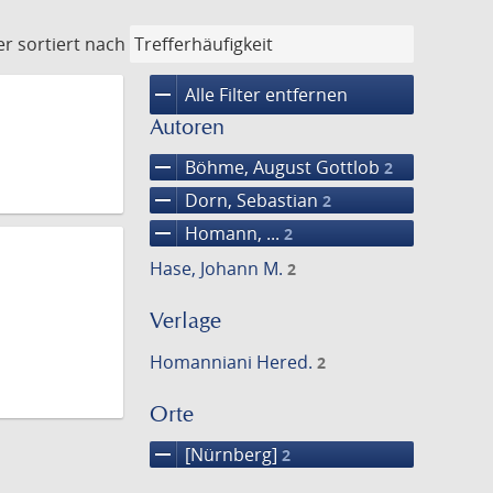
er
sortiert nach
remove
Alle Filter entfernen
Autoren
remove
Böhme, August Gottlob
2
remove
Dorn, Sebastian
2
remove
Homann, ...
2
Hase, Johann M.
2
Verlage
Homanniani Hered.
2
Orte
remove
[Nürnberg]
2