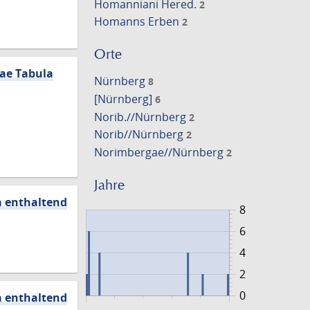
Homanniani Hered.
2
Homanns Erben
2
Orte
eae Tabula
Nürnberg
8
[Nürnberg]
6
Norib.//Nürnberg
2
Norib//Nürnberg
2
Norimbergae//Nürnberg
2
Jahre
a enthaltend
8
6
4
2
0
a enthaltend