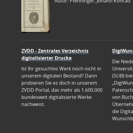
Autor: Pfenninger, Johann Konrad
ZVDD - Zentrales Verzeichnis
DigiWun
digitalisierter Drucke
Die Nied
Ist Ihr gesuchtes Werk noch nicht in
Universit
unserem digitalen Bestand? Dann
(SUB) bie
probieren Sie es doch in unserem
„DigiWun
ZVDD Portal, das mehr als 1.600.000
Patenscha
bundesweit digitalisierte Werke
von Büch
nachweist.
Übernehm
die Digit
Wunschb