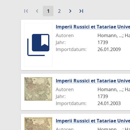
first_page
navigate_before
Aktuelle
Gehe
navigate_next
Zur
last_page
Zur
1
2
Seite:
zu
nächsten
letzten
Seite
Seite
Seite
Imperii Russici et Tatariae Uni
Autoren
Homann, ...; H
Jahr:
1739
Importdatum:
26.01.2009
Imperii Russici et Tatariae Uni
Autoren
Homann, ...; H
Jahr:
1739
Importdatum:
24.01.2003
Imperii Russici et Tatariae Uni
Autoren
Homann, ...; H