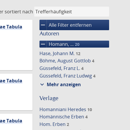
er
sortiert nach
remove
Alle Filter entfernen
eae Tabula
Autoren
remove
Homann, ...
20
Hase, Johann M.
12
Böhme, August Gottlob
4
Güssefeld, Franz L.
4
Güssefeld, Franz Ludwig
4
eae Tabula
expand_more
Mehr anzeigen
Verlage
Homanniani Heredes
10
Homännische Erben
4
eae Tabula
Hom. Erben
2