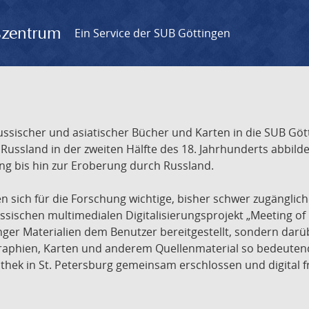
gszentrum
Ein Service der SUB Göttingen
sischer und asiatischer Bücher und Karten in die SUB Gött
ssland in der zweiten Hälfte des 18. Jahrhunderts abbilde
ng bis hin zur Eroberung durch Russland.
sich für die Forschung wichtige, bisher schwer zugänglic
ischen multimedialen Digitalisierungsprojekt „Meeting of 
nger Materialien dem Benutzer bereitgestellt, sondern dar
raphien, Karten und anderem Quellenmaterial so bedeutende
othek in St. Petersburg gemeinsam erschlossen und digital 