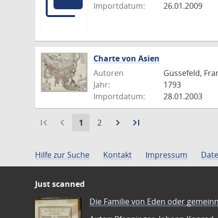
Importdatum:
26.01.2009
Charte von Asien
Autoren
Güssefeld, Fra
Jahr:
1793
Importdatum:
28.01.2003
first_page
navigate_before
Aktuelle
Gehe
navigate_next
Zur
last_page
Zur
1
2
Seite:
zu
nächsten
letzten
Seite
Seite
Seite
Hilfe zur Suche
Kontakt
Impressum
Date
Just scanned
Die Familie von Eden oder gemeinn