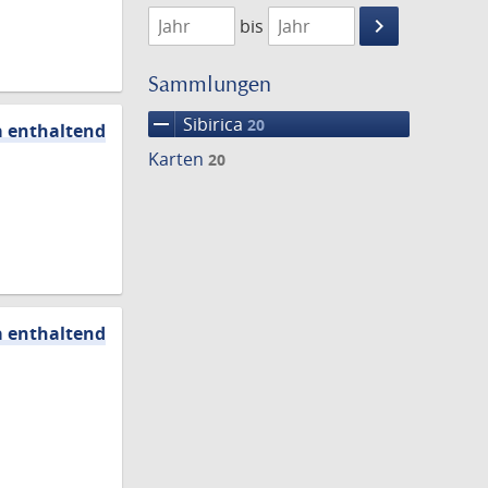
1738
1806
keyboard_arrow_right
bis
Suche
einschränke
Sammlungen
remove
Sibirica
20
a enthaltend
Karten
20
a enthaltend