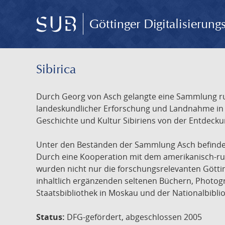
Göttinger Digitalisierun
Sibirica
Durch Georg von Asch gelangte eine Sammlung rus
landeskundlicher Erforschung und Landnahme in Ru
Geschichte und Kultur Sibiriens von der Entdecku
Unter den Beständen der Sammlung Asch befinden 
Durch eine Kooperation mit dem amerikanisch-russ
wurden nicht nur die forschungsrelevanten Götti
inhaltlich ergänzenden seltenen Büchern, Photog
Staatsbibliothek in Moskau und der Nationalbibli
Status:
DFG-gefördert, abgeschlossen 2005