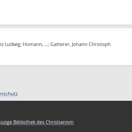
nz Ludwig; Homann, ...; Gatterer, Johann Christoph
nschutz
üzige Bibliothek des Christianism