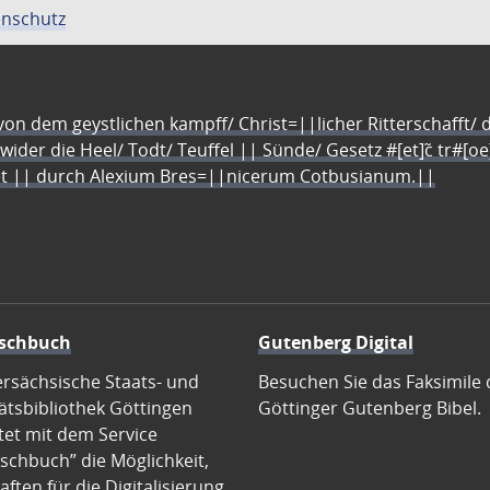
nschutz
n dem geystlichen kampff/ Christ=||licher Ritterschafft/ da
 wider die Heel/ Todt/ Teuffel || Sünde/ Gesetz #[et]c̃ tr#[o
let || durch Alexium Bres=||nicerum Cotbusianum.||
schbuch
Gutenberg Digital
ersächsische Staats- und
Besuchen Sie das Faksimile 
ätsbibliothek Göttingen
Göttinger Gutenberg Bibel.
tet mit dem Service
schbuch” die Möglichkeit,
ften für die Digitalisierung