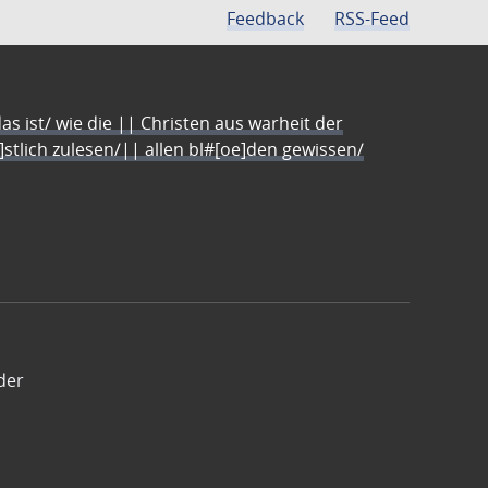
Feedback
RSS-Feed
s ist/ wie die || Christen aus warheit der
e]stlich zulesen/|| allen bl#[oe]den gewissen/
der