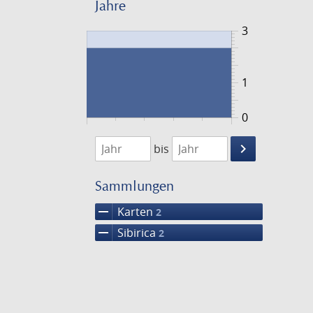
Jahre
3
1
0
1744
1745
keyboard_arrow_right
bis
Suche
einschränke
Sammlungen
remove
Karten
2
remove
Sibirica
2