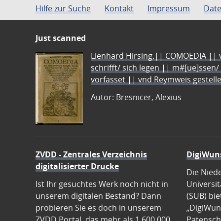
Hilfe zur Suche
Kontakt
Impressum
Date
Just scanned
Lienhard Hirsing.|| COMOEDIA || vo
schrifft/ sich legen || m#[ue]ssen/
vorfasset || vnd Reymweis gestel
Autor: Bresnicer, Alexius
ZVDD - Zentrales Verzeichnis
DigiWun
digitalisierter Drucke
Die Nied
Ist Ihr gesuchtes Werk noch nicht in
Universit
unserem digitalen Bestand? Dann
(SUB) bie
probieren Sie es doch in unserem
„DigiWun
ZVDD Portal, das mehr als 1.600.000
Patenscha