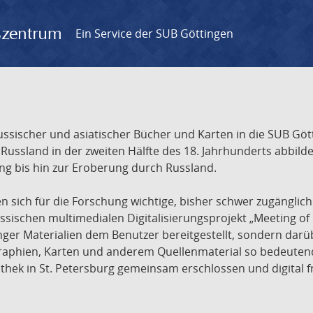
gszentrum
Ein Service der SUB Göttingen
sischer und asiatischer Bücher und Karten in die SUB Gött
ssland in der zweiten Hälfte des 18. Jahrhunderts abbilde
ng bis hin zur Eroberung durch Russland.
sich für die Forschung wichtige, bisher schwer zugänglic
ischen multimedialen Digitalisierungsprojekt „Meeting of 
nger Materialien dem Benutzer bereitgestellt, sondern dar
raphien, Karten und anderem Quellenmaterial so bedeutende
othek in St. Petersburg gemeinsam erschlossen und digital 