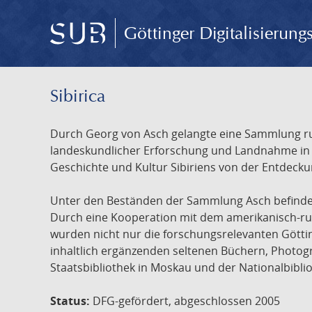
Göttinger Digitalisierun
Sibirica
Durch Georg von Asch gelangte eine Sammlung rus
landeskundlicher Erforschung und Landnahme in Ru
Geschichte und Kultur Sibiriens von der Entdecku
Unter den Beständen der Sammlung Asch befinden 
Durch eine Kooperation mit dem amerikanisch-russ
wurden nicht nur die forschungsrelevanten Götti
inhaltlich ergänzenden seltenen Büchern, Photog
Staatsbibliothek in Moskau und der Nationalbibli
Status:
DFG-gefördert, abgeschlossen 2005