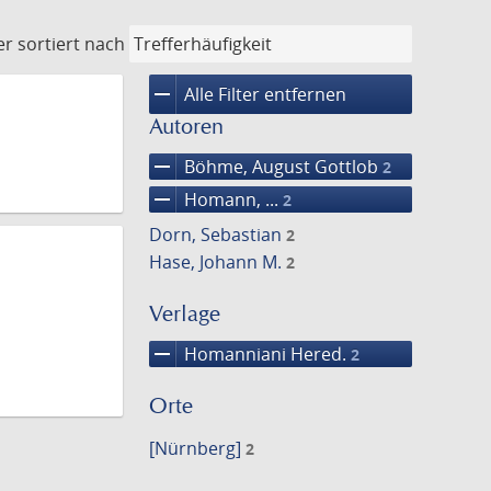
er
sortiert nach
remove
Alle Filter entfernen
Autoren
remove
Böhme, August Gottlob
2
remove
Homann, ...
2
Dorn, Sebastian
2
Hase, Johann M.
2
Verlage
remove
Homanniani Hered.
2
Orte
[Nürnberg]
2