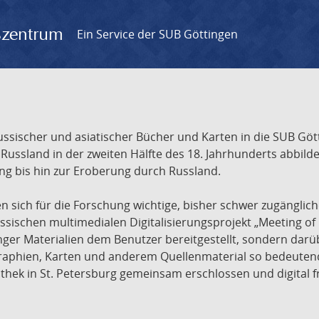
gszentrum
Ein Service der SUB Göttingen
sischer und asiatischer Bücher und Karten in die SUB Gött
ssland in der zweiten Hälfte des 18. Jahrhunderts abbilde
ng bis hin zur Eroberung durch Russland.
sich für die Forschung wichtige, bisher schwer zugänglic
ischen multimedialen Digitalisierungsprojekt „Meeting of 
nger Materialien dem Benutzer bereitgestellt, sondern dar
raphien, Karten und anderem Quellenmaterial so bedeutende
othek in St. Petersburg gemeinsam erschlossen und digital 