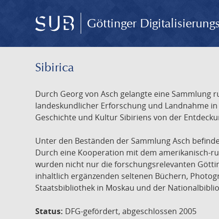
Göttinger Digitalisierun
Sibirica
Durch Georg von Asch gelangte eine Sammlung rus
landeskundlicher Erforschung und Landnahme in Ru
Geschichte und Kultur Sibiriens von der Entdecku
Unter den Beständen der Sammlung Asch befinden 
Durch eine Kooperation mit dem amerikanisch-russ
wurden nicht nur die forschungsrelevanten Götti
inhaltlich ergänzenden seltenen Büchern, Photog
Staatsbibliothek in Moskau und der Nationalbibli
Status:
DFG-gefördert, abgeschlossen 2005