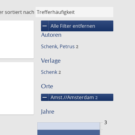
er
sortiert nach
remove
Alle Filter entfernen
Autoren
Schenk, Petrus
2
Verlage
Schenk
2
Orte
remove
Amst.//Amsterdam
2
Jahre
3