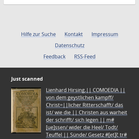
Hilfe zur Suche
Kontakt
Impressum
Datenschutz
Feedback
RSS-Feed
Just scanned
Lienhard Hirsing.|| COMOEDIA ||
von dem geystlichen kampff/
Christ=||licher Ritterschafft/ das
ist/ wie die || Christen aus warheit
der schrifft/ sich legen || m#
[ue]ssen/ wider die Heel/ Todt/
Teuffel || Sünde/ Gesetz #[et]c̃ tr#