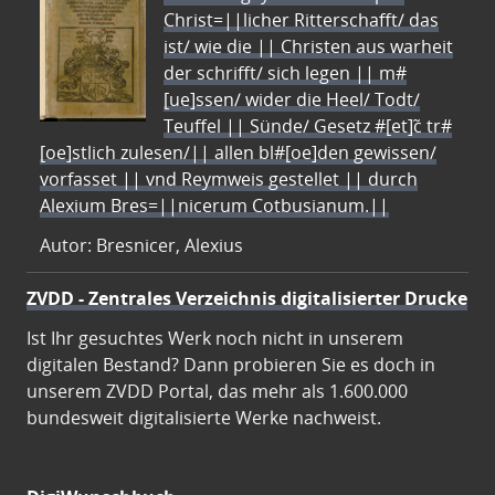
Christ=||licher Ritterschafft/ das
ist/ wie die || Christen aus warheit
der schrifft/ sich legen || m#
[ue]ssen/ wider die Heel/ Todt/
Teuffel || Sünde/ Gesetz #[et]c̃ tr#
[oe]stlich zulesen/|| allen bl#[oe]den gewissen/
vorfasset || vnd Reymweis gestellet || durch
Alexium Bres=||nicerum Cotbusianum.||
Autor: Bresnicer, Alexius
ZVDD - Zentrales Verzeichnis digitalisierter Drucke
Ist Ihr gesuchtes Werk noch nicht in unserem
digitalen Bestand? Dann probieren Sie es doch in
unserem ZVDD Portal, das mehr als 1.600.000
bundesweit digitalisierte Werke nachweist.