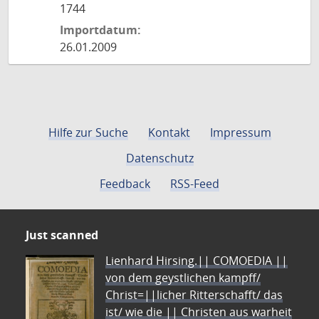
1744
Importdatum:
26.01.2009
Hilfe zur Suche
Kontakt
Impressum
Datenschutz
Feedback
RSS-Feed
Just scanned
Lienhard Hirsing.|| COMOEDIA ||
von dem geystlichen kampff/
Christ=||licher Ritterschafft/ das
ist/ wie die || Christen aus warheit