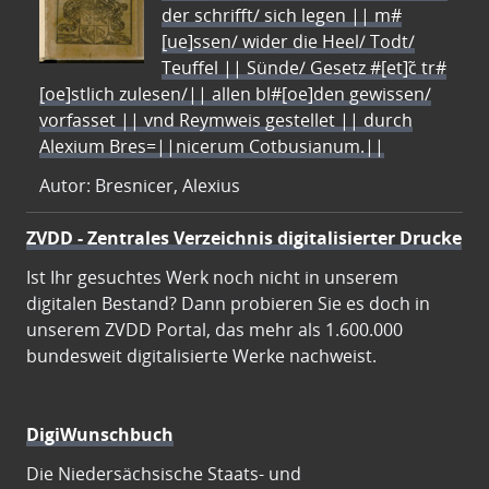
der schrifft/ sich legen || m#
[ue]ssen/ wider die Heel/ Todt/
Teuffel || Sünde/ Gesetz #[et]c̃ tr#
[oe]stlich zulesen/|| allen bl#[oe]den gewissen/
vorfasset || vnd Reymweis gestellet || durch
Alexium Bres=||nicerum Cotbusianum.||
Autor: Bresnicer, Alexius
ZVDD - Zentrales Verzeichnis digitalisierter Drucke
Ist Ihr gesuchtes Werk noch nicht in unserem
digitalen Bestand? Dann probieren Sie es doch in
unserem ZVDD Portal, das mehr als 1.600.000
bundesweit digitalisierte Werke nachweist.
DigiWunschbuch
Die Niedersächsische Staats- und