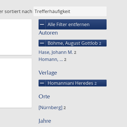
er
sortiert nach
remove
Alle Filter entfernen
Autoren
remove
Böhme, August Gottlob
2
Hase, Johann M.
2
Homann, ...
2
Verlage
remove
Homanniani Heredes
2
Orte
[Nürnberg]
2
Jahre