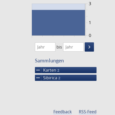
3
1
0
1744
1745
keyboard_arrow_right
bis
Suche
einschränke
Sammlungen
remove
Karten
2
remove
Sibirica
2
Feedback
RSS-Feed