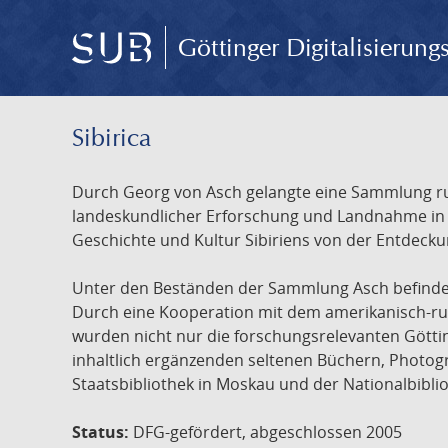
Göttinger Digitalisierun
Sibirica
Durch Georg von Asch gelangte eine Sammlung rus
landeskundlicher Erforschung und Landnahme in Ru
Geschichte und Kultur Sibiriens von der Entdecku
Unter den Beständen der Sammlung Asch befinden 
Durch eine Kooperation mit dem amerikanisch-russ
wurden nicht nur die forschungsrelevanten Götti
inhaltlich ergänzenden seltenen Büchern, Photog
Staatsbibliothek in Moskau und der Nationalbibli
Status:
DFG-gefördert, abgeschlossen 2005