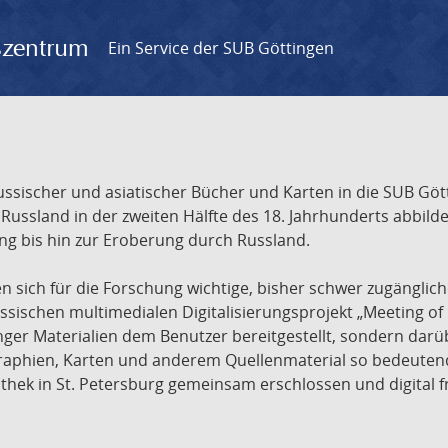
gszentrum
Ein Service der SUB Göttingen
sischer und asiatischer Bücher und Karten in die SUB Gött
ssland in der zweiten Hälfte des 18. Jahrhunderts abbilde
ng bis hin zur Eroberung durch Russland.
sich für die Forschung wichtige, bisher schwer zugänglic
ischen multimedialen Digitalisierungsprojekt „Meeting of 
nger Materialien dem Benutzer bereitgestellt, sondern dar
raphien, Karten und anderem Quellenmaterial so bedeutende
othek in St. Petersburg gemeinsam erschlossen und digital 