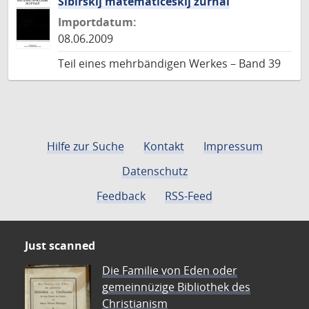
Sibirskij matematiceskij zurnal
Importdatum:
08.06.2009
Teil eines mehrbändigen Werkes – Band 39
Hilfe zur Suche
Kontakt
Impressum
Datenschutz
Feedback
RSS-Feed
Just scanned
Die Familie von Eden oder
gemeinnüzige Bibliothek des
Christianism