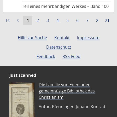
Teil eines mehrbändigen Werkes – Band 100
first_page
navigate_before
Aktuelle
Gehe
Gehe
Gehe
Gehe
Gehe
Gehe
navigate_next
Zur
last_page
Zur
1
2
3
4
5
6
7
Seite:
zu
zu
zu
zu
zu
zu
nächste
let
Seite
Seite
Seite
Seite
Seite
Seite
Seite
Sei
Hilfe zur Suche
Kontakt
Impressum
Datenschutz
Feedback
RSS-Feed
Just scanned
Die Familie von Eden oder
gemeinnüzige Bibliothek des
Christianism
Autor: Pfenninger, Johann Konrad