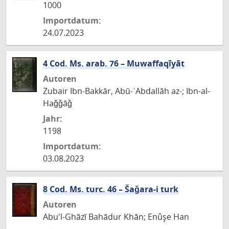
1000
Importdatum:
24.07.2023
4 Cod. Ms. arab. 76 – Muwaffaqīyāt
Autoren
Zubair Ibn-Bakkār, Abū-ʿAbdallāh az-; Ibn-al-
Haǧǧāǧ
Jahr:
1198
Importdatum:
03.08.2023
8 Cod. Ms. turc. 46 – Šaǧara-i turk
Autoren
Abu'l-Ghāzī Bahādur Khān; Enûşe Han