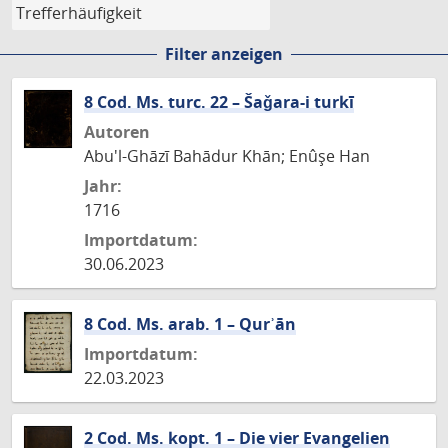
Filter anzeigen
8 Cod. Ms. turc. 22 – Šaǧara-i turkī
Autoren
Abu'l-Ghāzī Bahādur Khān; Enûşe Han
Jahr:
1716
Importdatum:
30.06.2023
8 Cod. Ms. arab. 1 – Qurʾān
Importdatum:
22.03.2023
2 Cod. Ms. kopt. 1 – Die vier Evangelien