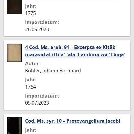
Jahr:
1775
Importdatum:
26.06.2023
4 Cod. Ms. arab. 91 – Excerpta ex Kitāb
marāṣid al-iṭṭilāʿ ʿala 'l-amkina wa-'l-biqāʿ
Autor
Köhler, Johann Bernhard
Jahr:
1764
Importdatum:
05.07.2023
Cod. Ms. syr. 10 – Protevangelium Jacobi
Jahr: