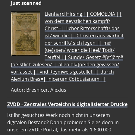
Just scanned
Lienhard Hirsing.|| COMOEDIA ||
von dem geystlichen kampff/
Christ=||licher Ritterschafft/ das
ist/ wie die || Christen aus warheit
der schrifft/ sich legen || m#
[ue]ssen/ wider die Heel/ Todt/
Teuffel || Sünde/ Gesetz #[et]c̃ tr#
[oe]stlich zulesen/|| allen bl#[oe]den gewissen/
vorfasset || vnd Reymweis gestellet || durch
Alexium Bres=||nicerum Cotbusianum.||
Autor: Bresnicer, Alexius
ZVDD - Zentrales Verzeichnis digitalisierter Drucke
Ist Ihr gesuchtes Werk noch nicht in unserem
digitalen Bestand? Dann probieren Sie es doch in
unserem ZVDD Portal, das mehr als 1.600.000