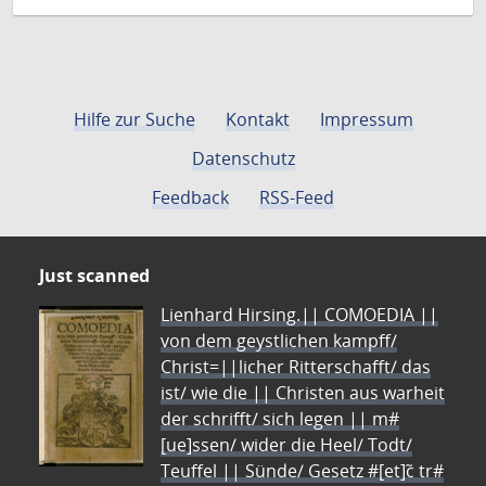
Hilfe zur Suche
Kontakt
Impressum
Datenschutz
Feedback
RSS-Feed
Just scanned
Lienhard Hirsing.|| COMOEDIA ||
von dem geystlichen kampff/
Christ=||licher Ritterschafft/ das
ist/ wie die || Christen aus warheit
der schrifft/ sich legen || m#
[ue]ssen/ wider die Heel/ Todt/
Teuffel || Sünde/ Gesetz #[et]c̃ tr#