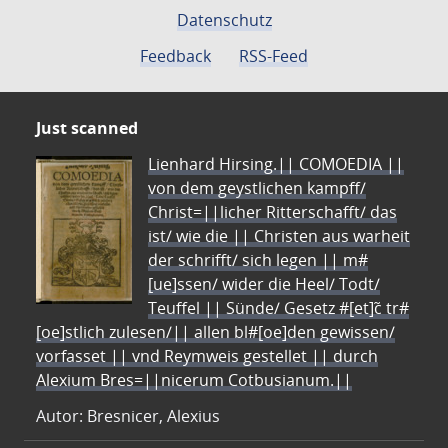
Datenschutz
Feedback
RSS-Feed
Just scanned
Lienhard Hirsing.|| COMOEDIA ||
von dem geystlichen kampff/
Christ=||licher Ritterschafft/ das
ist/ wie die || Christen aus warheit
der schrifft/ sich legen || m#
[ue]ssen/ wider die Heel/ Todt/
Teuffel || Sünde/ Gesetz #[et]c̃ tr#
[oe]stlich zulesen/|| allen bl#[oe]den gewissen/
vorfasset || vnd Reymweis gestellet || durch
Alexium Bres=||nicerum Cotbusianum.||
Autor: Bresnicer, Alexius