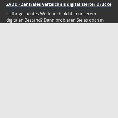
ZVDD - Zentrales Verzeichnis digitalisierter Drucke
Ist Ihr gesuchtes Werk noch nicht in unserem
digitalen Bestand? Dann probieren Sie es doch in
unserem ZVDD Portal, das mehr als 1.600.000
bundesweit digitalisierte Werke nachweist.
DigiWunschbuch
Die Niedersächsische Staats- und
Universitätsbibliothek Göttingen (SUB) bietet mit
dem Service „DigiWunschbuch” die Möglichkeit,
Patenschaften für die Digitalisierung von Büchern zu
übernehmen. Übernehmen Sie die Patenschaft für
die Digitalisierung Ihres Wunschbuches.
Gutenberg Digital