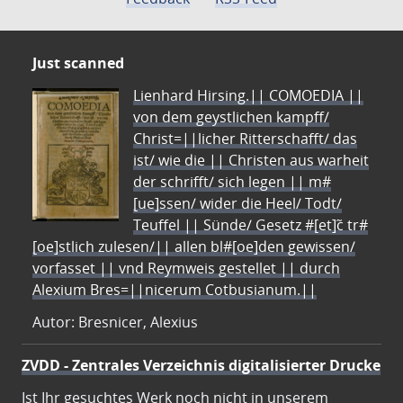
Just scanned
Lienhard Hirsing.|| COMOEDIA ||
von dem geystlichen kampff/
Christ=||licher Ritterschafft/ das
ist/ wie die || Christen aus warheit
der schrifft/ sich legen || m#
[ue]ssen/ wider die Heel/ Todt/
Teuffel || Sünde/ Gesetz #[et]c̃ tr#
[oe]stlich zulesen/|| allen bl#[oe]den gewissen/
vorfasset || vnd Reymweis gestellet || durch
Alexium Bres=||nicerum Cotbusianum.||
Autor: Bresnicer, Alexius
ZVDD - Zentrales Verzeichnis digitalisierter Drucke
Ist Ihr gesuchtes Werk noch nicht in unserem